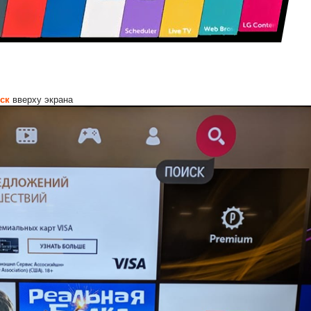
ск
вверху экрана